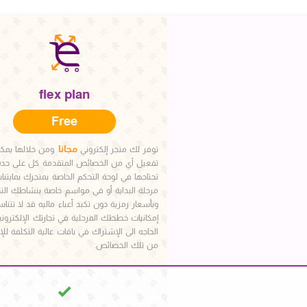
flex plan
Free
مجانا
توفر لك متجر إلكتروني
ومن خلالها يمك
تفعيل أي من الخصائص المتقدمة كل على حده 
تحتاجها في لوحة التحكم الخاصة بمتجرك بمايت
مرحلة البداية أو في مواسم خاصة بنشاطك التج
وبأسعار رمزية دون تكبد أعباء ماليه قد لا تتن
إمكانيات خططك المرحلية في تجارتك الإلكترون
الحاجه الى الإشتراك في باقات عالية التكلفة لل
من تلك الخصائص.