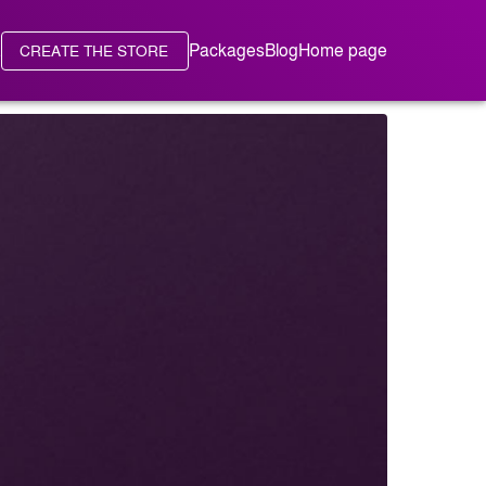
ع
Packages
Blog
Home page
CREATE THE STORE