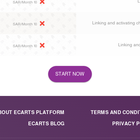
L
10 SAR/Month
Linking and activating c
10 SAR/Month
Linking and
10 SAR/Month
START NOW
BOUT ECARTS PLATFORM
TERMS AND CONDI
ECARTS BLOG
PRIVACY P