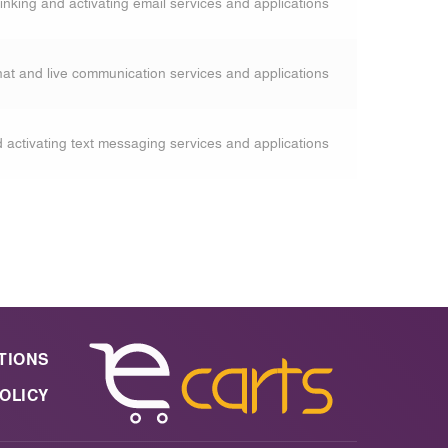
inking and activating email services and applications
hat and live communication services and applications
 activating text messaging services and applications
TIONS
OLICY